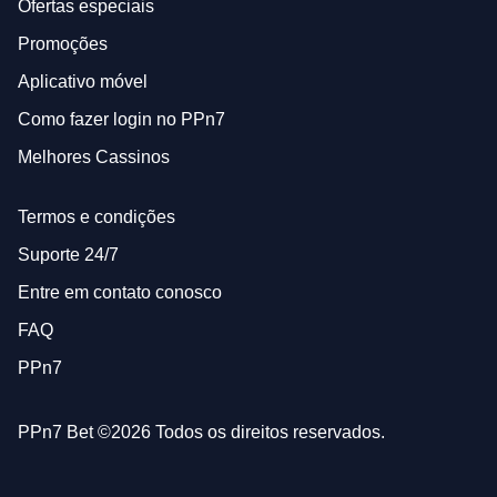
Ofertas especiais
Promoções
Aplicativo móvel
Como fazer login no PPn7
Melhores Cassinos
Termos e condições
Suporte 24/7
Entre em contato conosco
FAQ
PPn7
PPn7 Bet ©2026 Todos os direitos reservados.