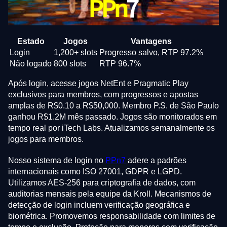
Estado
Jogos
Vantagens
Login
1,200+ slots
Progresso salvo, RTP 97.2%
Não logado
800 slots
RTP 96.7%
Após login, acesse jogos NetEnt e Pragmatic Play
exclusivos para membros, com progressos e apostas
amplas de R$0.10 a R$50,000. Membro P.S. de São Paulo
ganhou R$1.2M mês passado. Jogos são monitorados em
tempo real por iTech Labs. Atualizamos semanalmente os
jogos para membros.
Nosso sistema de login no
PPn7
adere a padrões
internacionais como ISO 27001, GDPR e LGPD.
Utilizamos AES-256 para criptografia de dados, com
auditorias mensais pela equipe da Kroll. Mecanismos de
detecção de login incluem verificação geográfica e
biométrica. Promovemos responsabilidade com limites de