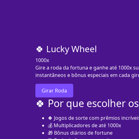
🍀 Lucky Wheel
1000x
Gire a roda da fortuna e ganhe até 1000x s
instantâneos e bônus especiais em cada gir
Girar Roda
🍀 Por que escolher 
🍀 Jogos de sorte com prêmios incrívei
💰 Multiplicadores de até 1000x
🎁 Bônus diários de fortune