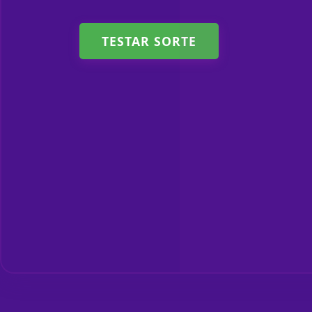
TESTAR SORTE