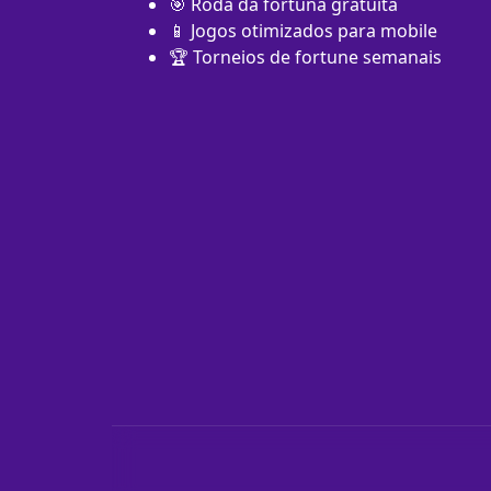
🎯 Roda da fortuna gratuita
📱 Jogos otimizados para mobile
🏆 Torneios de fortune semanais