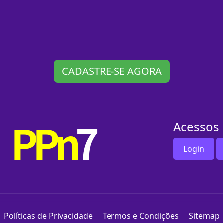
CADASTRE-SE AGORA
Acessos
Login
Políticas de Privacidade
Termos e Condições
Sitemap