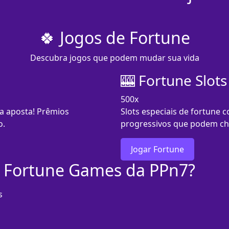
🍀 Jogos de Fortune
Descubra jogos que podem mudar sua vida
🎰 Fortune Slots
500x
ua aposta! Prêmios
Slots especiais de fortune 
o.
progressivos que podem ch
Jogar Fortune
os Fortune Games da PPn7?
s