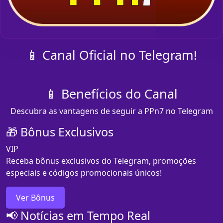
📱 Canal Oficial no Telegram!
📱 Benefícios do Canal
Descubra as vantagens de seguir a PPn7 no Telegram
🎁 Bônus Exclusivos
VIP
Receba bônus exclusivos do Telegram, promoções
especiais e códigos promocionais únicos!
Ver Bônus
📢 Notícias em Tempo Real