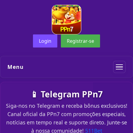
Login
Registrar-se
Menu
📱 Telegram PPn7
Siga-nos no Telegram e receba bônus exclusivos!
Canal oficial da PPn7 com promoções especiais,
notícias em tempo real e suporte direto. Junte-se
à nossa comunidade!
511Bet